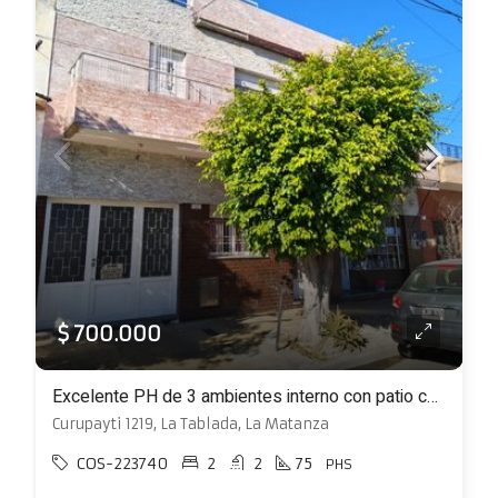
$ 700.000
Excelente PH de 3 ambientes interno con patio con parrilla
Curupayti 1219, La Tablada, La Matanza
COS-223740
2
2
75
PHS