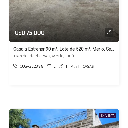
USD 75.000
Casa a Estrenar 90 m², Lote de 520 m², Merlo, San Luis
Juan de Videla 1540, Merlo, Junín
COS-222388
2
1
71
CASAS
EN VENTA