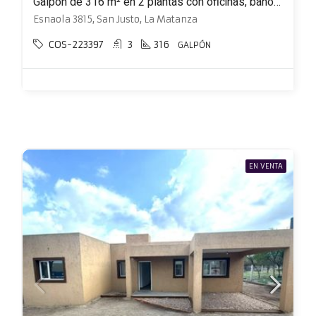
Galpón de 316 m² en 2 plantas con oficinas, baño y vestuarios
Esnaola 3815, San Justo, La Matanza
COS-223397
3
316
GALPÓN
EN VENTA