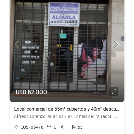
USD 62.000
Local comercial de 55m² cubiertos y 40m² descubiertos a 30 metros de Avenida
Alfredo Lorenzo Palacios 3187, Lomas del Mirador, La Matanza
COS-66476
0
1
55