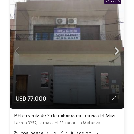
EN VENTA
USD 77.000
PH en venta de 2 dormitorios en Lomas del Mirador
Larrea 3252, Lomas del Mirador, La Matanza
COS-94696
2
1
103.00
PHS