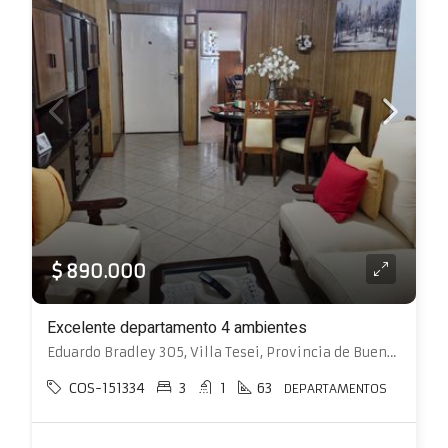
$ 890.000
Excelente departamento 4 ambientes
Eduardo Bradley 305, Villa Tesei, Provincia de Buenos Aires, Argentina, Villa Santos Tesei, Hurlingham
COS-151334
3
1
63
DEPARTAMENTOS