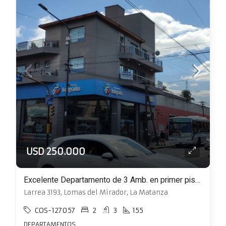
USD 250.000
Excelente Departamento de 3 Amb. en primer piso al frente con Patio y balcón
Larrea 3193, Lomas del Mirador, La Matanza
COS-127057
2
3
155
DEPARTAMENTOS