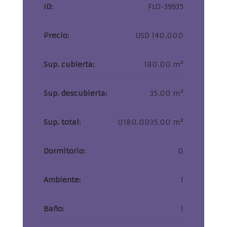
ID:
FLO-39935
Precio:
USD 140.000
Sup. cubierta:
180.00 m²
Sup. descubierta:
35.00 m²
Sup. total:
0180.0035.00 m²
Dormitorio:
0
Ambiente:
1
Baño:
1