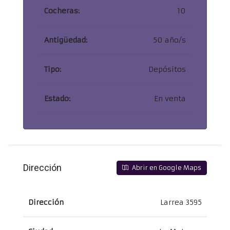
Cocheras:
10
Antigüedad:
50 año/s
Tipo:
Depósitos
Estado:
En venta
Dirección
Abrir en Google Maps
Dirección
Larrea 3595