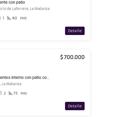
ente con patio
orio de Laferrere, La Matanza
1
40
PHS
Detalle
$ 700.000
Excelente PH de 3 ambientes interno con patio con parrilla
a, La Matanza
2
75
PHS
Detalle