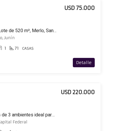
USD 75.000
Casa a Estrenar 90 m², Lote de 520 m², Merlo, San Luis
o, Junín
1
71
CASAS
Detalle
USD 220.000
Casa con 2 propiedades de 3 ambientes ideal para 2 familias
Capital Federal