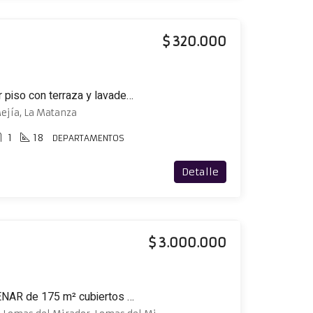
$ 320.000
Monoambiente en tercer piso con terraza y lavadero compartido
ejía, La Matanza
1
18
DEPARTAMENTOS
Detalle
$ 3.000.000
Excelente local a ESTRENAR de 175 m² cubiertos ubicado en esquina Av. San Martín