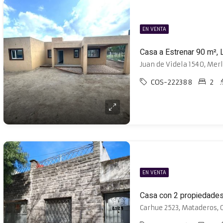
EN VENTA
Juan de Videla 1540, Merl
COS-222388
2
EN VENTA
Carhue 2523, Mataderos, 