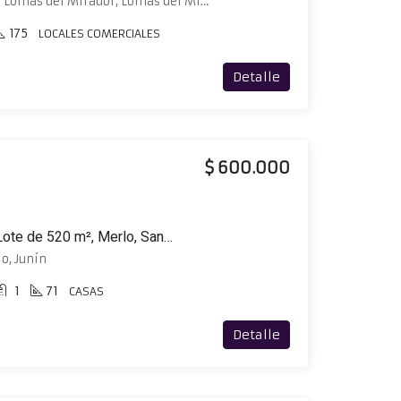
Avenida San Martín 3606 Lomas del Mirador, Lomas del Mirador, La Matanza
175
LOCALES COMERCIALES
Detalle
$ 600.000
Casa a Estrenar 90 m², Lote de 520 m², Merlo, San Luis
o, Junín
1
71
CASAS
Detalle