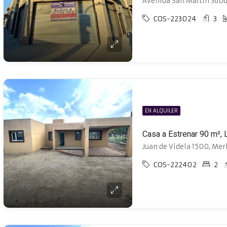
COS-223024
3
EN ALQUILER
Juan de Videla 1500, Merl
COS-222402
2