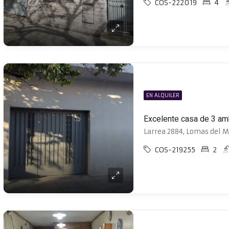
COS-222019
4
EN ALQUILER
Excelente casa de 3 amb
Larrea 2884, Lomas del M
COS-219255
2