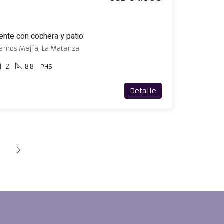
ente con cochera y patio
Ramos Mejía, La Matanza
2
88
PHS
Detalle