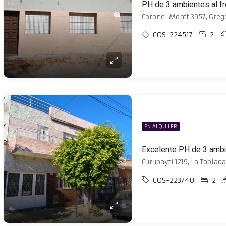
PH de 3 ambientes al fr
Coronel Montt 3957, Greg
COS-224517
2
EN ALQUILER
Curupayti 1219, La Tablad
COS-223740
2