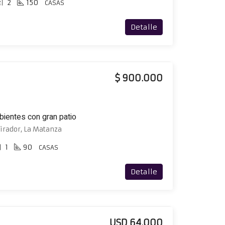
2
150
CASAS
Detalle
$ 900.000
ientes con gran patio
irador, La Matanza
1
90
CASAS
Detalle
USD 64.000