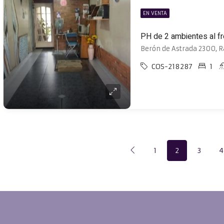
EN VENTA
PH de 2 ambientes al fr
Berón de Astrada 2300, 
COS-218287
1
1
2
3
4