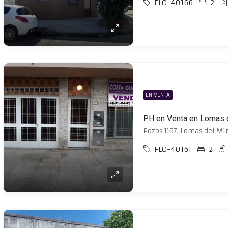
FLO-40166
2
EN VENTA
PH en Venta en Lomas 
Pozos 1167, Lomas del Mi
FLO-40161
2