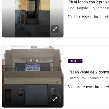
Cnel. Pagola 387, Lomas 
FLO-39962
2
EN VENTA
PH en venta de 2 dormi
Larrea 3252, Lomas del M
COS-94696
2