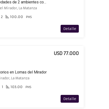
Ph al fondo con 2 propiedades de 2 ambientes con patio y terraza
del Mirador, La Matanza
2
100.00
PHS
Detalle
USD 77.000
torios en Lomas del Mirador
irador, La Matanza
1
103.00
PHS
Detalle