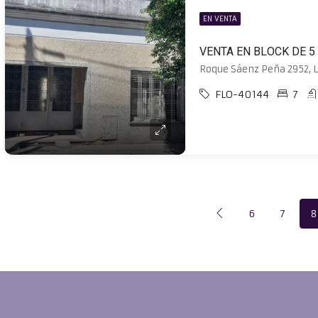
EN VENTA
Roque Sáenz Peña 2952, 
FLO-40144
7
6
7
8