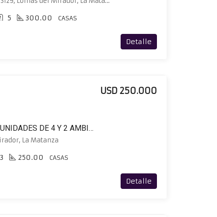
Alfredo Lorenzo Palacios 3129, Lomas del Mirador, La Matanza
5
300.00
CASAS
Detalle
USD 250.000
VENTA EN BLOCK DE 3 UNIDADES DE 4 Y 2 AMBIENTES MÁS LOCAL EN PLANTA BAJA
irador, La Matanza
3
250.00
CASAS
Detalle