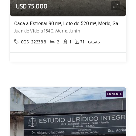
USD 75.000
Casa a Estrenar 90 m², Lote de 520 m², Merlo, San Luis
Juan de Videla 1540, Merlo, Junín
COS-222388
2
1
71
CASAS
EN VENTA