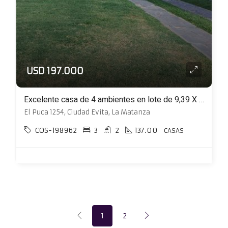
USD 197.000
Excelente casa de 4 ambientes en lote de 9,39 X 34,86 con parque con pileta
El Puca 1254, Ciudad Evita, La Matanza
COS-198962
3
2
137.00
CASAS
1
2