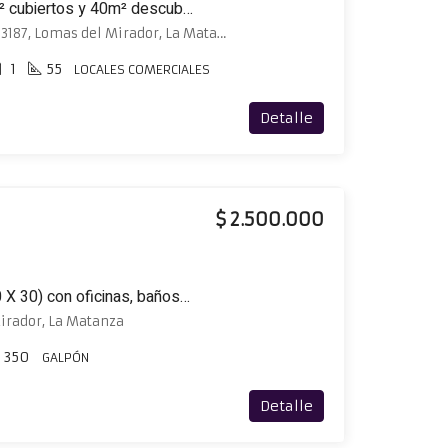
Local comercial de 55m² cubiertos y 40m² descubiertos a 30 metros de Avenida
Alfredo Lorenzo Palacios 3187, Lomas del Mirador, La Matanza
1
55
LOCALES COMERCIALES
Detalle
$ 2.500.000
Galpón de 350m² de (10 X 30) con oficinas, baños y vestuarios
irador, La Matanza
350
GALPÓN
Detalle