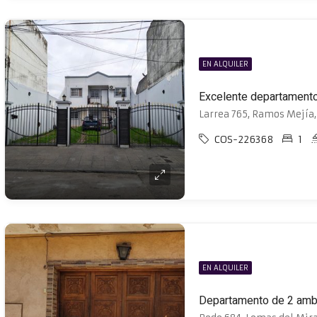
EN ALQUILER
Larrea 765, Ramos Mejía
COS-226368
1
EN ALQUILER