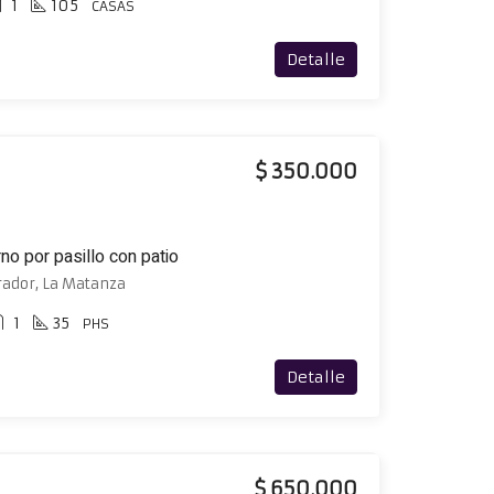
1
105
CASAS
Detalle
$ 350.000
no por pasillo con patio
rador, La Matanza
1
35
PHS
Detalle
$ 650.000