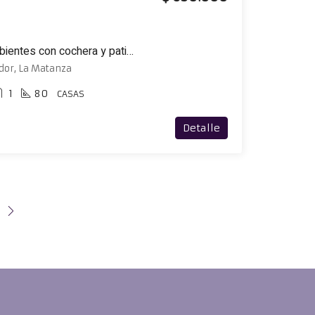
Excelente casa de 3 ambientes con cochera y patio con parrilla
dor, La Matanza
1
80
CASAS
Detalle