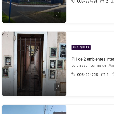
COS-224791
2
EN ALQUILER
PH de 2 ambientes inter
Colón 3861, Lomas del Mi
COS-224758
1