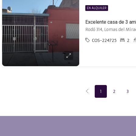
EN ALQUILER
Rodó 314, Lomas del Mira
COS-224725
2
1
2
3