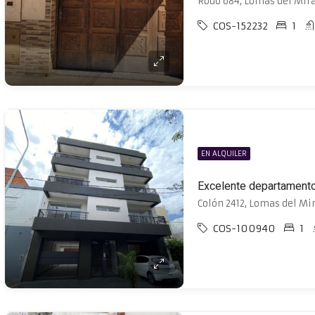
Rodo 684, Lomas del Mir
COS-152232
1
EN ALQUILER
Colón 2412, Lomas del Mi
COS-100940
1