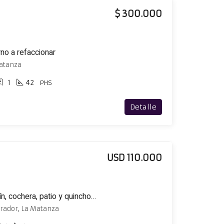
$ 300.000
no a refaccionar
Matanza
1
42
PHS
Detalle
USD 110.000
Casa de 3 amb. con jardín, cochera, patio y quincho ubicada en esquina
rador, La Matanza