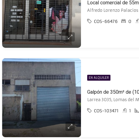
COS-66476
0
EN ALQUILER
Larrea 3035, Lomas del M
COS-103471
1