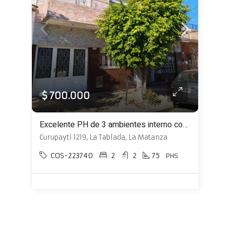
$ 700.000
Excelente PH de 3 ambientes interno con patio con parrilla
Curupayti 1219, La Tablada, La Matanza
COS-223740
2
2
75
PHS