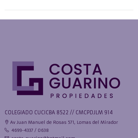
COLEGIADO CUCICBA 8522 // CMCPDJLM 914
Av Juan Manuel de Rosas 571, Lomas del Mirador
4699-4337 / 0638