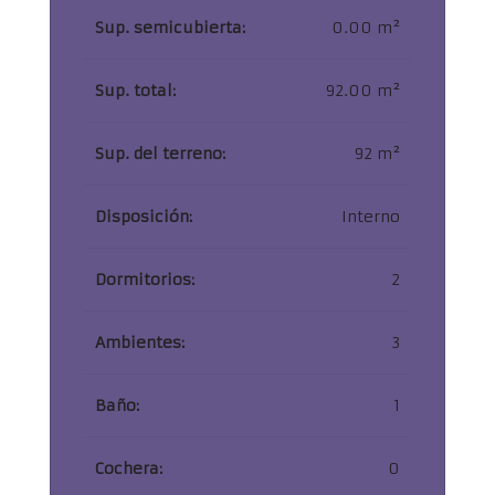
Sup. semicubierta:
0.00 m²
Sup. total:
92.00 m²
Sup. del terreno:
92 m²
Disposición:
Interno
Dormitorios:
2
Ambientes:
3
Baño:
1
Cochera:
0