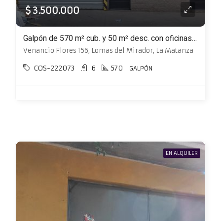
$ 3.500.000
Galpón de 570 m² cub. y 50 m² desc. con oficinas, baños, vestuarios y patio
Venancio Flores 156, Lomas del Mirador, La Matanza
COS-222073
6
570
GALPÓN
EN ALQUILER