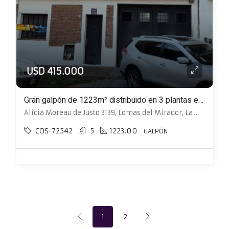
USD 415.000
Gran galpón de 1223m² distribuido en 3 plantas en terreno de 10 X 46,10
Alicia Moreau de Justo 3139, Lomas del Mirador, La Matanza
COS-72542
5
1223.00
GALPÓN
1
2