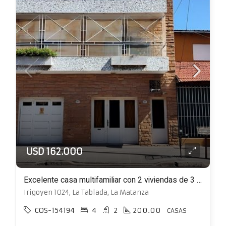
USD 162.000
Excelente casa multifamiliar con 2 viviendas de 3 ambientes en 2 plantas
Irigoyen 1024, La Tablada, La Matanza
COS-154194
4
2
200.00
CASAS