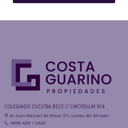
COLEGIADO CUCICBA 8522 // CMCPDJLM 914
Av Juan Manuel de Rosas 571, Lomas del Mirador
4699-4337 / 0638