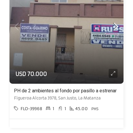
USD 70.000
PH de 2 ambientes al fondo por pasillo a estrenar
Figueroa Alcorta 3978, San Justo, La Matanza
FLO-39968
1
1
45.00
PHS