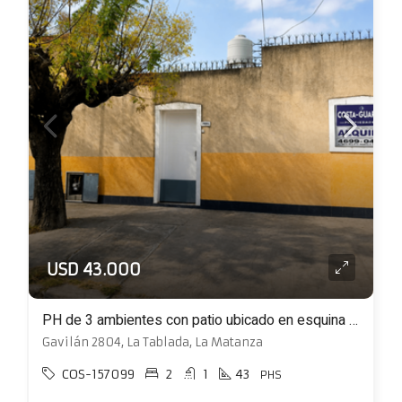
USD 43.000
PH de 3 ambientes con patio ubicado en esquina Jujuy y Gavilán
Gavilán 2804, La Tablada, La Matanza
COS-157099
2
1
43
PHS